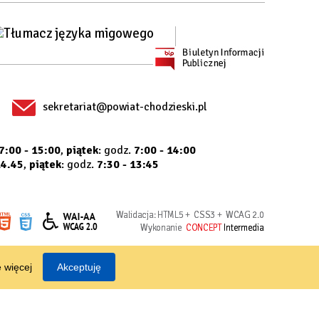
sekretariat@powiat-chodzieski.pl
7:00 - 15:00
,
piątek
: godz.
7:00 - 14:00
14.45
,
piątek
: godz.
7:30 - 13:45
Walidacja:
HTML5
+
CSS3
+
WCAG 2.0
Wykonanie
CONCEPT
Intermedia
 więcej
Akceptuję