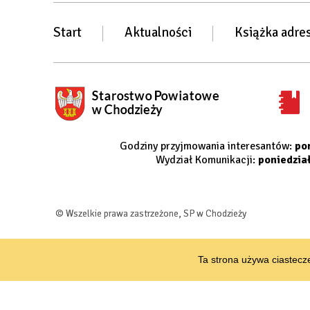
Start
Aktualności
Książka adre
Godziny przyjmowania interesantów:
po
Wydział Komunikacji:
poniedzia
© Wszelkie prawa zastrzeżone, SP w Chodzieży
Ta strona używa ciastecze