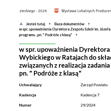
u Chodzieskiego - 2026
Wystawa Lokalnych Producentów
Jesteś tutaj
Baza dokumentów
w spr. upoważnienia Dyrektora Zespołu Szkół im. Józef
programu , pn. " Podróże z klasą"
w spr. upoważnienia Dyrektora 
Wybickiego w Ratajach do skła
związanych z realizacja zadan
pn. " Podróże z klasą"
Uchwalający
Zarząd Powiatu
Kadencja
Kadencja 7
Numer
29/2024