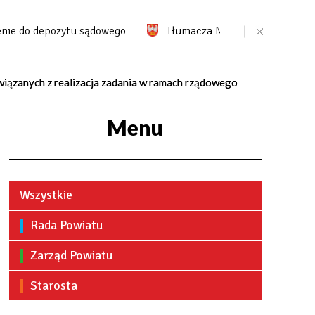
 do depozytu sądowego
Tłumacza Migam
Portal pr
wiązanych z realizacja zadania w ramach rządowego
Menu
Wszystkie
Rada Powiatu
Zarząd Powiatu
Starosta