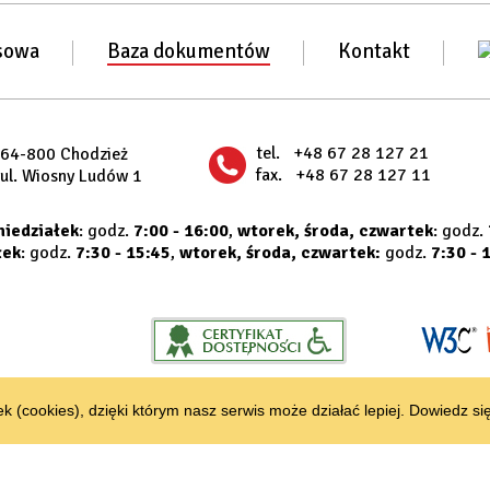
sowa
Baza dokumentów
Kontakt
tel.
+48 67 28 127 21
64-800 Chodzież
fax.
+48 67 28 127 11
ul. Wiosny Ludów 1
niedziałek
: godz.
7:00 - 16:00
,
wtorek, środa, czwartek
: godz.
łek
: godz.
7:30 - 15:45
,
wtorek, środa, czwartek:
godz.
7:30 - 
k (cookies), dzięki którym nasz serwis może działać lepiej.
Dowiedz się