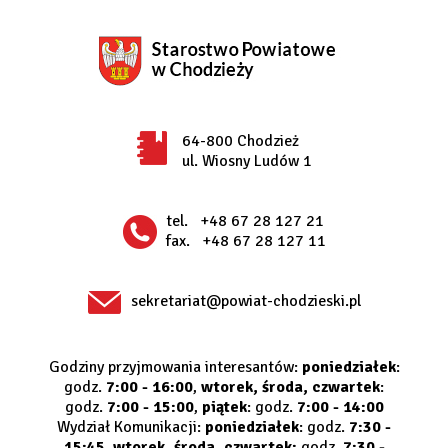
64-800 Chodzież
ul. Wiosny Ludów 1
tel.
+48 67 28 127 21
fax.
+48 67 28 127 11
sekretariat@powiat-chodzieski.pl
Godziny przyjmowania interesantów:
poniedziałek
:
godz.
7:00 - 16:00
,
wtorek, środa, czwartek
:
godz.
7:00 - 15:00
,
piątek
: godz.
7:00 - 14:00
Wydział Komunikacji:
poniedziałek
: godz.
7:30 -
15:45
,
wtorek, środa, czwartek:
godz.
7:30 -