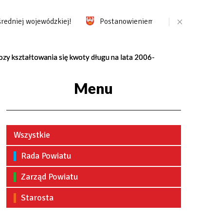
iej wojewódzkiej!
Postanowieniem z dnia 05.09.2023r. - z
y kształtowania się kwoty długu na lata 2006-
Menu
Wszystkie
Rada Powiatu
Zarząd Powiatu
Starosta