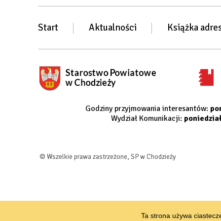
Start
Aktualności
Książka adre
Godziny przyjmowania interesantów:
po
Wydział Komunikacji:
poniedzia
© Wszelkie prawa zastrzeżone, SP w Chodzieży
Ta strona używa ciastecze