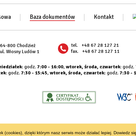
sowa
Baza dokumentów
Kontakt
tel.
+48 67 28 127 21
64-800 Chodzież
fax.
+48 67 28 127 11
ul. Wiosny Ludów 1
niedziałek
: godz.
7:00 - 16:00
,
wtorek, środa, czwartek
: godz.
łek
: godz.
7:30 - 15:45
,
wtorek, środa, czwartek:
godz.
7:30 - 
k (cookies), dzięki którym nasz serwis może działać lepiej.
Dowiedz się