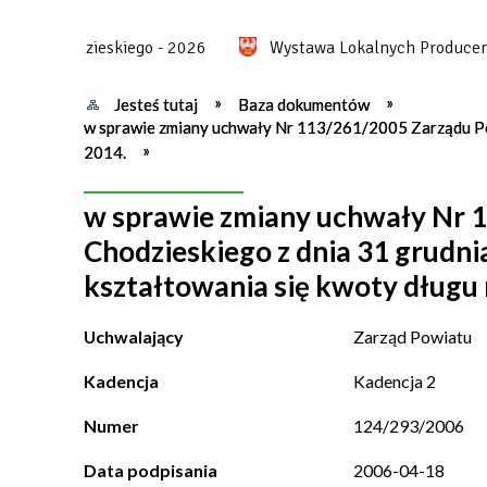
u Chodzieskiego - 2026
Wystawa Lokalnych Producentów
Jesteś tutaj
Baza dokumentów
w sprawie zmiany uchwały Nr 113/261/2005 Zarządu Pow
2014.
w sprawie zmiany uchwały Nr 
Chodzieskiego z dnia 31 grudn
kształtowania się kwoty długu 
Uchwalający
Zarząd Powiatu
Kadencja
Kadencja 2
Numer
124/293/2006
Data podpisania
2006-04-18