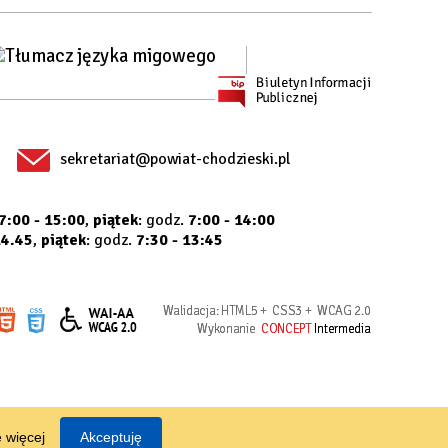
sekretariat@powiat-chodzieski.pl
7:00 - 15:00
,
piątek
: godz.
7:00 - 14:00
14.45
,
piątek
: godz.
7:30 - 13:45
Walidacja:
HTML5
+
CSS3
+
WCAG 2.0
Wykonanie
CONCEPT
Intermedia
 więcej
Akceptuję