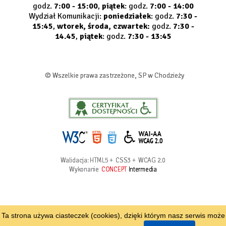
godz.
7:00 - 15:00
,
piątek
: godz.
7:00 - 14:00
Wydział Komunikacji:
poniedziałek
: godz.
7:30 -
15:45
,
wtorek, środa, czwartek:
godz.
7:30 -
14.45
,
piątek
: godz.
7:30 - 13:45
© Wszelkie prawa zastrzeżone, SP w Chodzieży
Walidacja:
HTML5
+
CSS3
+
WCAG 2.0
Wykonanie
CONCEPT
Intermedia
Ta strona używa ciasteczek (cookies), dzięki którym nasz serwis może